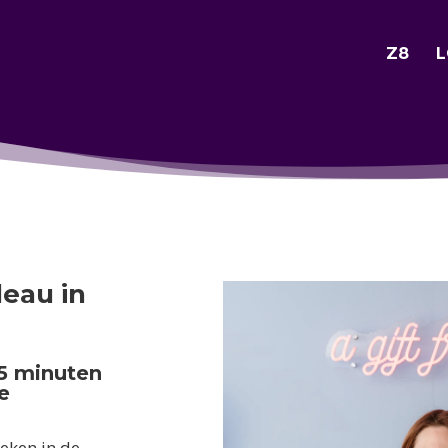
Z8
L
deau in
35 minuten
e
eken in de