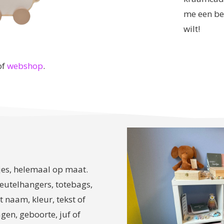
me een ber
wilt!
of
webshop
.
tjes, helemaal op maat.
eutelhangers, totebags,
 naam, kleur, tekst of
agen, geboorte, juf of