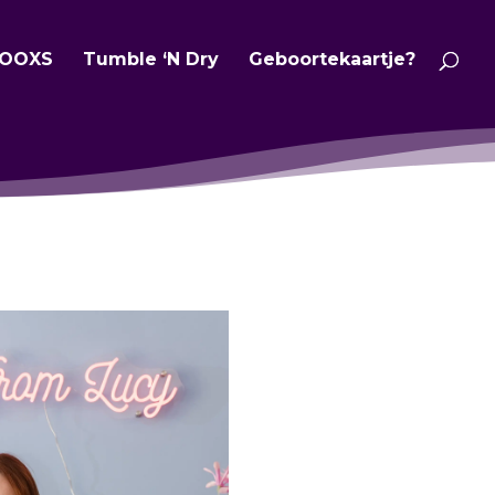
OOXS
Tumble ‘N Dry
Geboortekaartje?