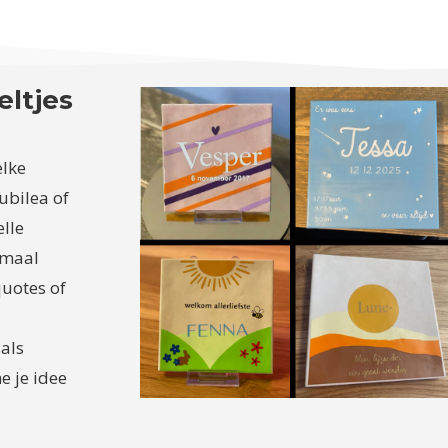
eltjes
elke
ubilea of
elle
lemaal
quotes of
als
e je idee