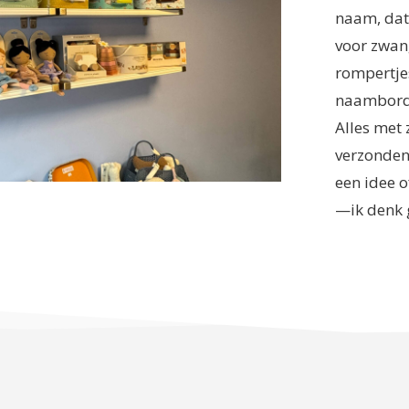
naam, dat
voor zwan
rompertje
naambordje
Alles met
verzonden;
een idee o
—ik denk 