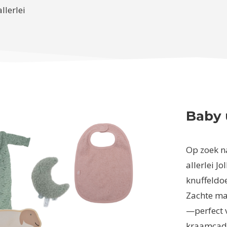
llerlei
Baby 
Op zoek n
allerlei Jo
knuffeldoe
Zachte mat
—perfect v
kraamcade