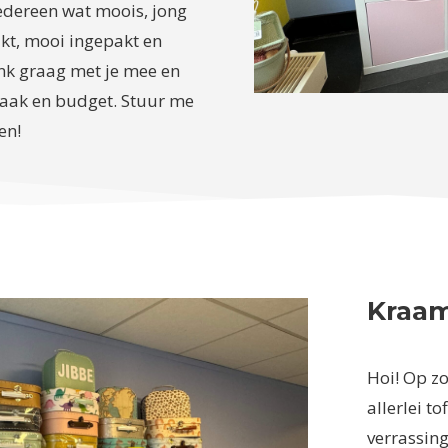
iedereen wat moois, jong
kt, mooi ingepakt en
denk graag met je mee en
aak en budget. Stuur me
en!
Kraa
Hoi! Op z
allerlei t
verrassin