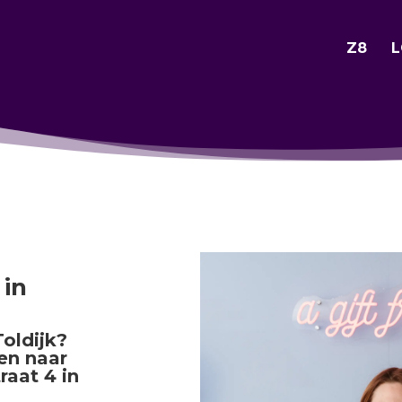
Z8
L
in
oldijk?
den naar
raat 4 in