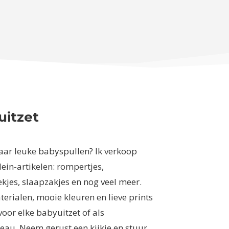
uitzet
aar leuke babyspullen? Ik verkoop
llein-artikelen: rompertjes,
kjes, slaapzakjes en nog veel meer.
erialen, mooie kleuren en lieve prints
oor elke babyuitzet of als
au. Neem gerust een kijkje en stuur