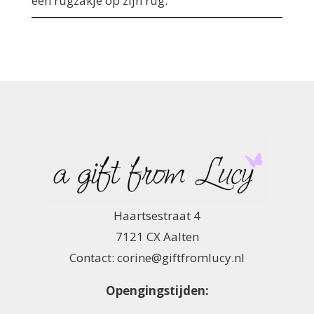
een rugzakje op zijn rug.
Haartsestraat 4
7121 CX Aalten
Contact: corine@giftfromlucy.nl
Opengingstijden: