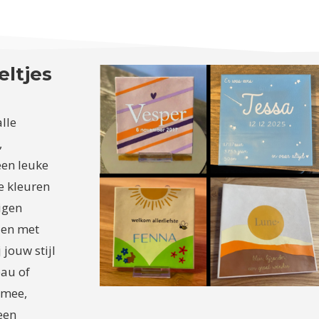
eltjes
lle
,
en leuke
le kleuren
igen
k en met
 jouw stijl
eau of
 mee,
een