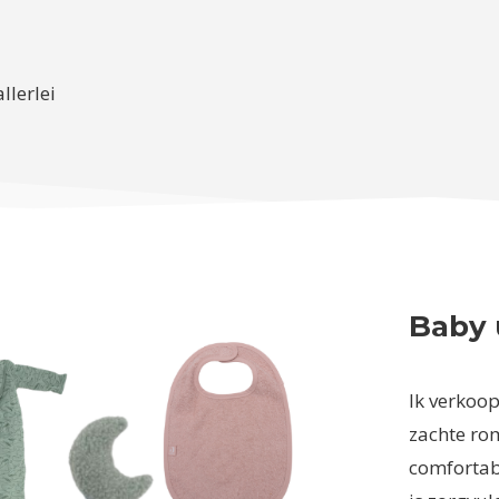
llerlei
Baby 
Ik verkoop
zachte rom
comfortabe