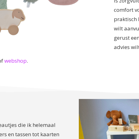
is zorgvul
comfort vo
praktisch
wilt aanvu
gerust een 
advies wilt
of
webshop
.
deautjes die ik helemaal
rs en tassen tot kaarten