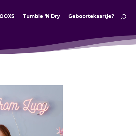
OOXS
Tumble ‘N Dry
Geboortekaartje?