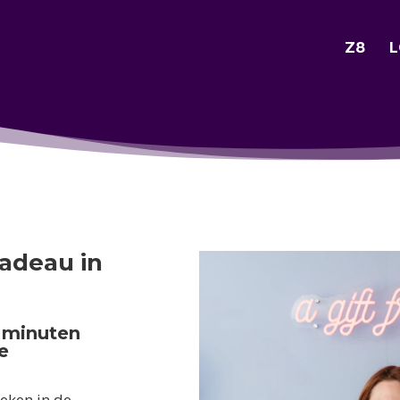
Z8
L
adeau in
5 minuten
e
eken in de