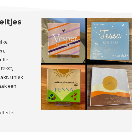
eltjes
elke
en,
elle
tekst,
akt, uniek
maak een
llerlei