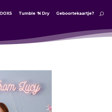
OOXS
Tumble ‘N Dry
Geboortekaartje?