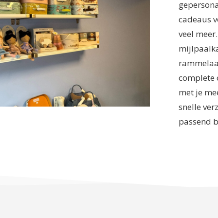
gepersona
cadeaus v
veel meer
mijlpaalk
rammelaars
complete 
met je mee
snelle ver
passend b