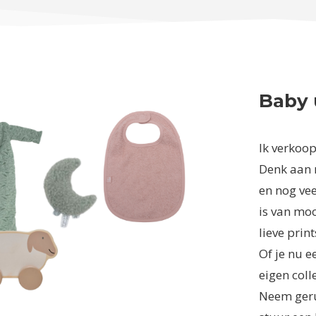
Baby 
Ik verkoop 
Denk aan 
en nog vee
is van moo
lieve prin
Of je nu e
eigen colle
Neem gerus