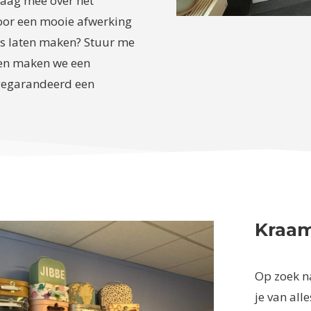
raag mee over het
voor een mooie afwerking
als laten maken? Stuur me
men maken we een
 gegarandeerd een
Kraa
Op zoek n
je van all