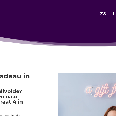
Z8
L
adeau in
ilvolde?
en naar
raat 4 in
eken in de