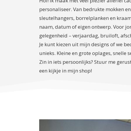
Hoi! Ik maak met veel plezier allerlei c
personaliseer. Van bedrukte mokken en 
sleutelhangers, borrelplanken en kraa
naam, datum of eigen ontwerp. Voor jon
gelegenheid – verjaardag, bruiloft, af
Je kunt kiezen uit mijn designs of we b
unieks. Kleine en grote oplages, snelle s
Zin in iets persoonlijks? Stuur me gerus
een kijkje in mijn shop!