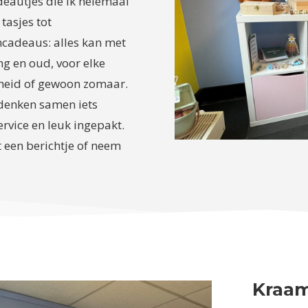
adeautjes die ik helemaal
tasjes tot
mcadeaus: alles kan met
g en oud, voor elke
scheid of gewoon zomaar.
edenken samen iets
ervice en leuk ingepakt.
t een berichtje of neem
Kraa