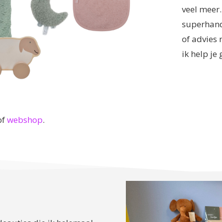
veel meer. 
superhandi
of advies
ik help je
of
webshop
.