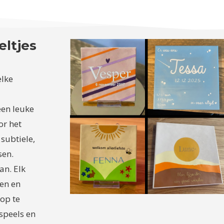
eltjes
elke
en leuke
or het
 subtiele,
sen.
an. Elk
pen en
 op te
 speels en