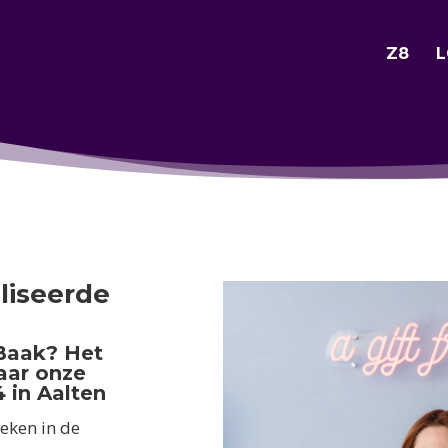
Z8
L
liseerde
Baak? Het
naar onze
 in Aalten
eken in de