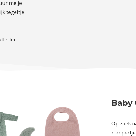
uur me je
jk tegeltje
llerlei
Baby 
Op zoek naa
rompertjes