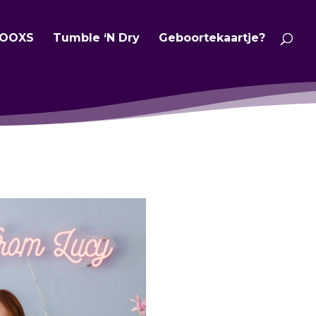
OOXS
Tumble ‘N Dry
Geboortekaartje?