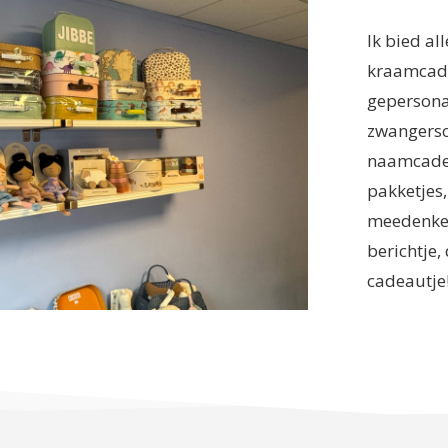
Ik bied al
kraamcade
gepersona
zwangersc
naamcadeau
pakketjes
meedenken 
berichtje,
cadeautje