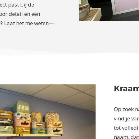
ct past bij de
oor detail en een
ee? Laat het me weten—
Kraa
Op zoek n
vind je va
tot volle
naam, dat