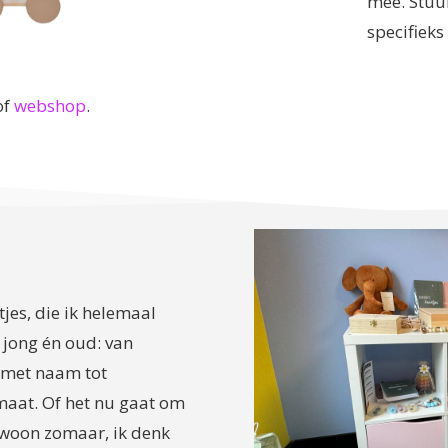
mee. Stuur
specifieks
of
webshop
.
tjes, die ik helemaal
 jong én oud: van
 met naam tot
maat. Of het nu gaat om
gewoon zomaar, ik denk