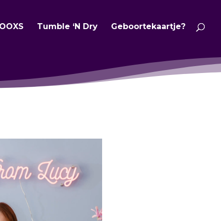
OOXS
Tumble ‘N Dry
Geboortekaartje?