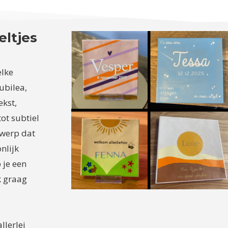
eltjes
elke
ubilea,
ekst,
ot subtiel
twerp dat
nlijk
 je een
k graag
llerlei