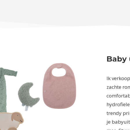
Baby 
Ik verkoop 
zachte rom
comfortab
hydrofiele
trendy pri
je babyuit