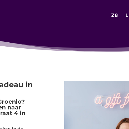
Z8
L
adeau in
Groenlo?
den naar
raat 4 in
eken in de