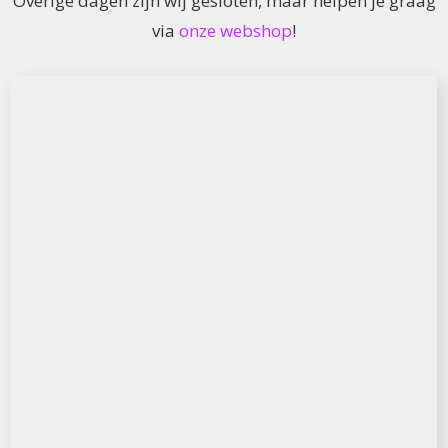
Overige dagen zijn wij gesloten, maar helpen je graag
via
onze webshop
!