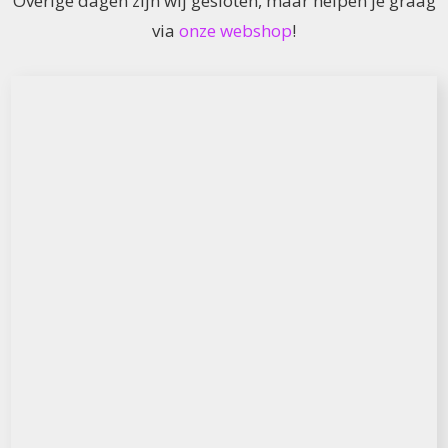
Overige dagen zijn wij gesloten, maar helpen je graag
via
onze webshop
!