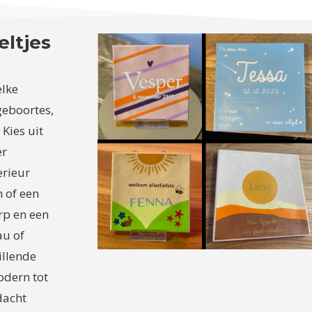
eltjes
elke
geboortes,
Kies uit
er
erieur
m of een
erp en een
au of
illende
odern tot
dacht