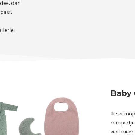
idee, dan
 past.
llerlei
Baby 
Ik verkoop 
rompertjes
veel meer. 