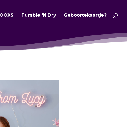
OOXS
Tumble ‘N Dry
Geboortekaartje?