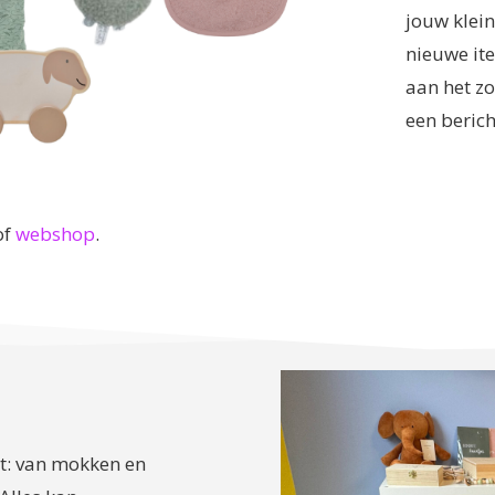
jouw klein
nieuwe ite
aan het zo
een berich
of
webshop
.
at: van mokken en