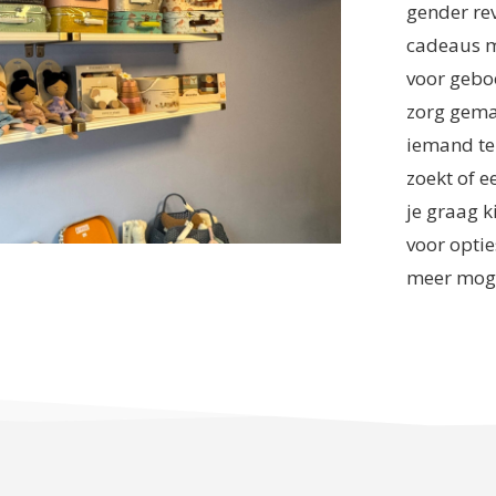
gender re
cadeaus m
voor gebo
zorg gema
iemand te 
zoekt of e
je graag k
voor optie
meer moge