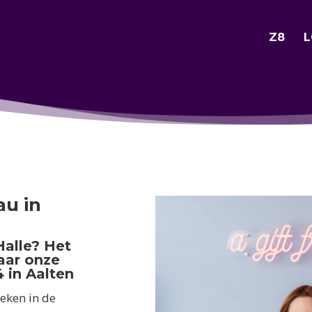
Z8
L
au in
Halle? Het
naar onze
 in Aalten
eken in de