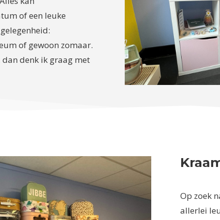
 Alles kan
tum of een leuke
 gelegenheid:
ileum of gewoon zomaar.
, dan denk ik graag met
Kraa
Op zoek n
allerlei l