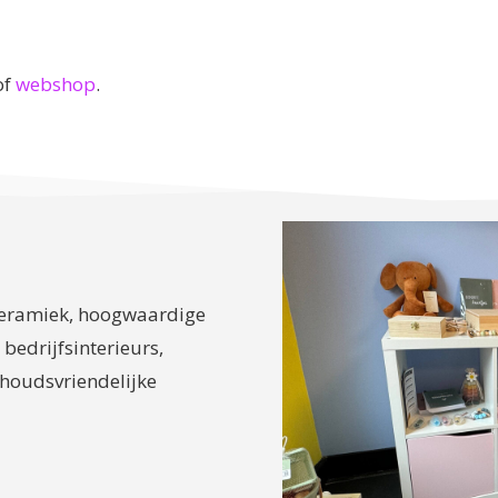
of
webshop
.
keramiek, hoogwaardige
bedrijfsinterieurs,
rhoudsvriendelijke