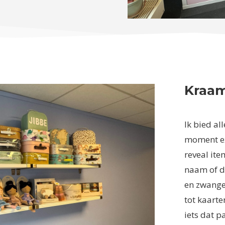
Kraa
Ik bied al
moment ex
reveal it
naam of d
en zwange
tot kaarte
iets dat p