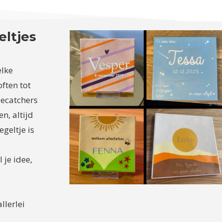
eltjes
elke
ften tot
yecatchers
en, altijd
egeltje is
 je idee,
llerlei