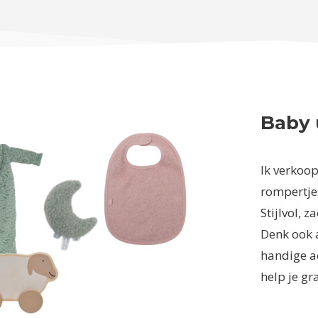
Baby 
Ik verkoop 
rompertjes
Stijlvol, 
Denk ook 
handige ac
help je gr