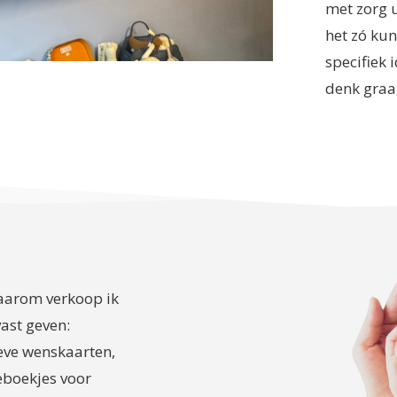
met zorg u
het zó kun
specifiek 
denk graa
Daarom verkoop ik
ast geven:
eve wenskaarten,
ieboekjes voor