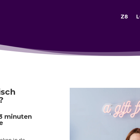
Z8
L
isch
?
23 minuten
e
eken in de