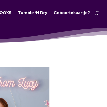
OOXS
Tumble ‘N Dry
Geboortekaartje?