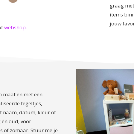
graag met
items bin
jouw favor
of
webshop
.
op maat en met een
iseerde tegeltjes,
st naam, datum, kleur of
g én oud, voor
 of zomaar. Stuur me je