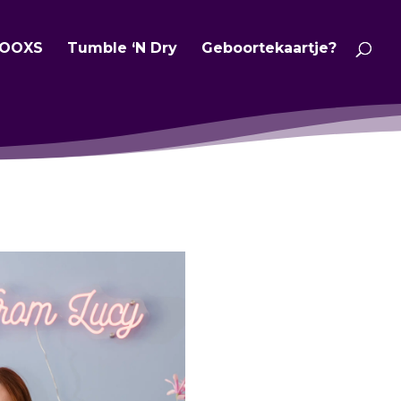
OOXS
Tumble ‘N Dry
Geboortekaartje?