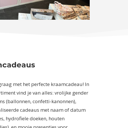
mcadeaus
 graag met het perfecte kraamcadeau! In
timent vind je van alles: vrolijke gender
ms (ballonnen, confetti-kanonnen),
liseerde cadeaus met naam of datum
s, hydrofiele doeken, houten
es), en mooie presentjes voor