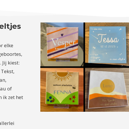
eltjes
r elke
geboortes,
ij kiest:
 Tekst,
an,
eau of
 ik zet het
llerlei