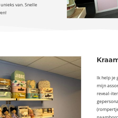
 unieks van. Snelle
ven!
Kraa
Ik help je
mijn assor
reveal-ite
gepersona
(rompertje
naambordj