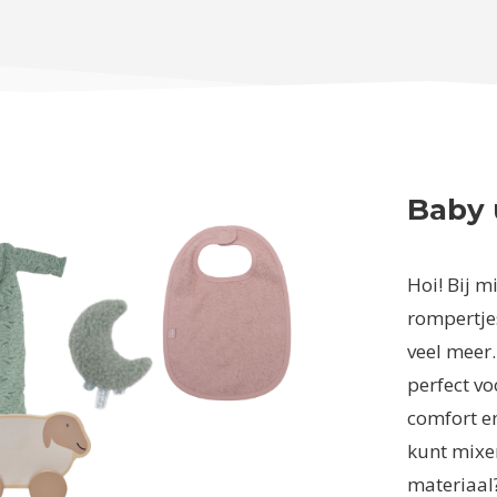
Baby 
Hoi! Bij mi
rompertjes
veel meer.
perfect voo
comfort en
kunt mixen
materiaal?