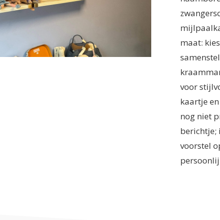
zwangersch
mijlpaalka
maat: kies
samenstell
kraammand
voor stijl
kaartje en
nog niet p
berichtje
voorstel o
persoonlij