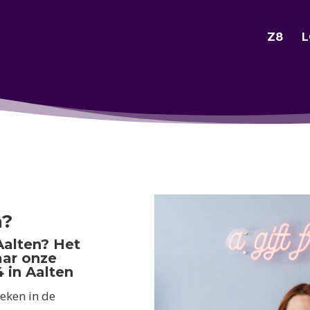
Z8
L
n?
Aalten? Het
aar onze
 in Aalten
eken in de