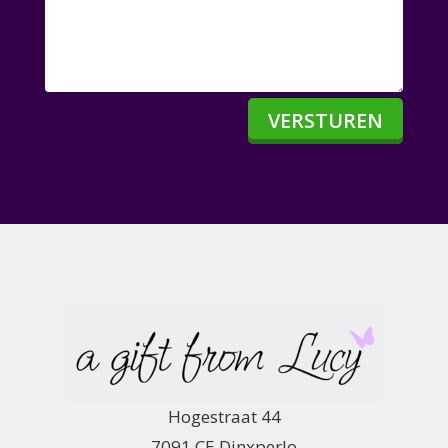
VERSTUREN
Hogestraat 44
7091 CE Dinxperlo