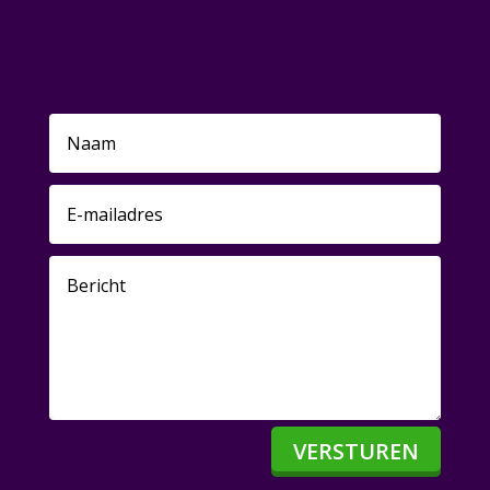
Woondecoratiecadeau in
’t Klooster
VERSTUREN